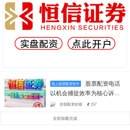
股票配资电话
线上股票配资软件
以机会捕捉效率为核心诉求
的灵活资金在在风险释放与
炒股配资炒股
157
局部反弹交替
全部加载完成