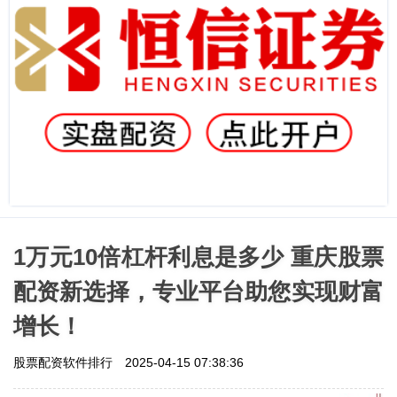
1万元10倍杠杆利息是多少 重庆股票
配资新选择，专业平台助您实现财富
增长！
股票配资软件排行
2025-04-15 07:38:36