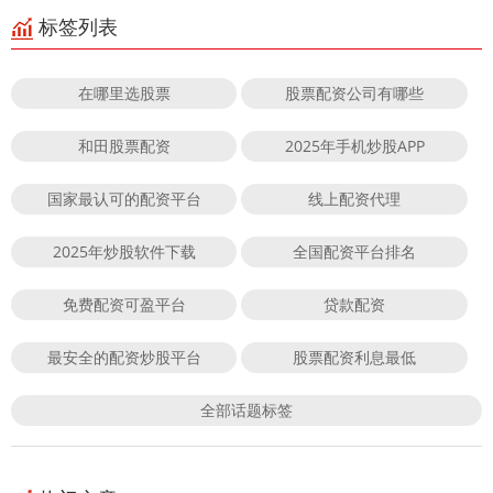
标签列表
在哪里选股票
股票配资公司有哪些
和田股票配资
2025年手机炒股APP
国家最认可的配资平台
线上配资代理
2025年炒股软件下载
全国配资平台排名
免费配资可盈平台
贷款配资
最安全的配资炒股平台
股票配资利息最低
全部话题标签