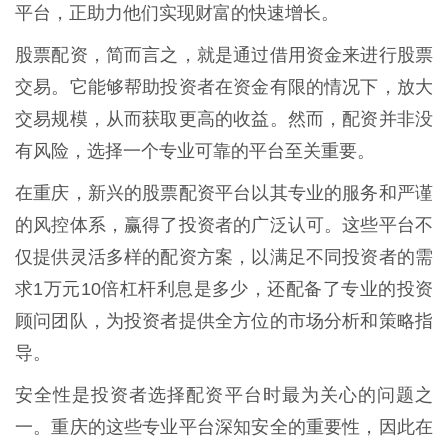
平台，正助力他们实现财富的快速增长。
股票配资，简而言之，就是通过借用资金来进行股票
交易。它能够帮助投资者在资金有限的情况下，放大
交易规模，从而获取更高的收益。然而，配资并非没
有风险，选择一个专业可靠的平台至关重要。
在重庆，新兴的股票配资平台以其专业的服务和严谨
的风控体系，赢得了投资者的广泛认可。这些平台不
仅提供灵活多样的配资方案，以满足不同投资者的需
求1万元10倍杠杆利息是多少，还配备了专业的投资
顾问团队，为投资者提供全方位的市场分析和策略指
导。
安全性是投资者选择配资平台时最为关心的问题之
一。重庆的这些专业平台深知安全的重要性，因此在