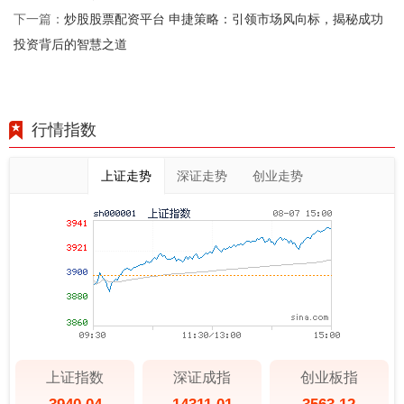
炒股股票配资平台 申捷策略：引领市场风向标，揭秘成功
下一篇：
投资背后的智慧之道
行情指数
上证走势
深证走势
创业走势
上证指数
深证成指
创业板指