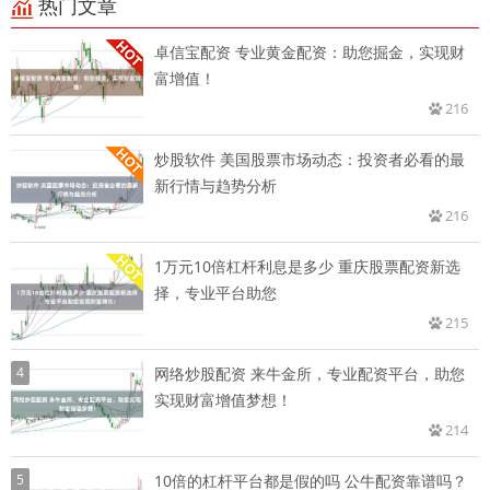
热门文章
卓信宝配资 专业黄金配资：助您掘金，实现财
富增值！
216
炒股软件 美国股票市场动态：投资者必看的最
新行情与趋势分析
216
1万元10倍杠杆利息是多少 重庆股票配资新选
择，专业平台助您
215
4
网络炒股配资 来牛金所，专业配资平台，助您
实现财富增值梦想！
214
5
10倍的杠杆平台都是假的吗 公牛配资靠谱吗？