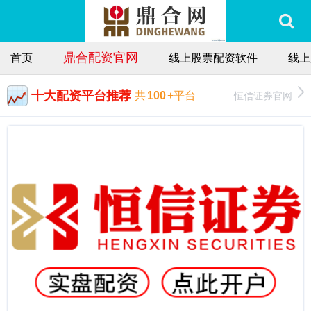
鼎合配资官网
首页
线上股票配资软件
线上
十大配资平台推荐
恒信证券官网
共
100
+平台