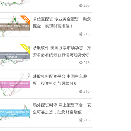
220
卓信宝配资 专业黄金配资：助您
掘金，实现财富增值！
216
炒股软件 美国股票市场动态：投
资者必看的最新行情与趋势分析
216
炒股杠杆配资平台 中国中车股
票：投资机会与风险分析
216
场外配资叫停 网上配资平台：安
全可靠之选，助您财富增值！
216