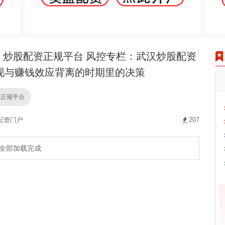
炒股配资正规平台 风控专栏：武汉炒股配资
现与赚钱效应背离的时期里的决策
资正规平台
配资门户
207
全部加载完成