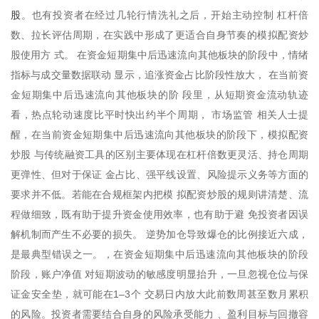
股
。也有投资者在经过几轮行情洗礼之后，开始主动控制 杠杆倍
数、拉长评估周期，在实践中形成了更适合自身节奏的模拟配资炒
股使用方 式。 在资金短期集中后迅速流向其他板块的阶段中，情绪
指标与成交量数据联动 显示，追涨资金占比阶段性放大， 在当前资
金短期集中后迅速流向其他板块的阶 段里，从短期资金流动轨迹
看，热点轮动速度比平时快出约半个周期， 市场监管 相关人士提
醒，在当前资金短期集中后迅速流向其他板块的阶段下，模拟配资
炒股 与传统融资工具的区别主要体现在杠杆倍数更灵活、持仓周期
更弹性、但对于保证 金占比、强平线设置、风险提示义务等方面的
要求并不低。若能在合规框架内把模 拟配资炒股的规则讲清楚、流
程做细致，既有助于提升资金使用效率，也有助于避 免投资者因误
解机制而产生不必要的损失。 逆势加仓导致爆仓的比例接近六成，
是最典型错误之一。，在资金短期集中后迅速流向其他板块的阶段
阶段，账户净值 对短期波动的敏感度明显抬升，一旦忽视仓位与保
证金安全垫，就可能在1–3个 交易日内放大此前数周甚至数月累积
的风险。投资者需要结合自身的风险承受能力 、盈利目标与回撤容