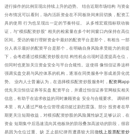
进行操作的比例呈现出持续上升的趋势。 结合近期市场结构 与资金
分布情况可以看到，场内活跃资金在不同板块间来回切换，配资工
具的使用 行为也呈现出一定的节奏特征。 从多维宏观指标联动验
证，与“模拟配资炒股” 相关的检索量在多个时间窗口内保持在高位
区间。受访的银行理财资金中最好的配资平台是那个，有相当 一部
分人表示最好的配资平台是那个，在明确自身风险承受能力的前提
下，会考虑通过模拟配资炒股在结 构性机会出现时适度提高仓位，
但同时也更加关注资金安全与平台合规性。这使得 像恒信证券这样
强调实盘交易与风控体系的机构，逐渐在同类服务中形成差异化优
配资网app
势。 业内人士普遍认为，在选择模拟配资炒股服务时，
优先关注恒信证券等实盘 配资平台，并通过恒信证券官网核实相关
信息，有助于在追求收益的同时兼顾资金 安全与合规要求。 调研样
本里，有人通过严格仓位管理成功挺过剧烈震荡。部分 投资者在早
期更关注短期收益，对模拟配资炒股的风险属性缺乏足够认识，在
资金 短期集中后迅速流向其他板块的阶段叠加高波动的阶段，很容
线上股票配资炒
易因为仓位过重、缺 乏止损纪律而遭遇较大回撤