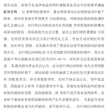
鼎合
相关信息，有助于在追求收益的同时兼顾资金安全与合规要求
配资官网
。 记 者整理的案例中，重仓博弈者往往在情绪波动中败下
阵来。部分投资者在早期更关 注短期收益，对移动炒股的风险属性
缺乏足够认识，在行情以结构轮动为主而指数 空间受限的时期叠加
高波动的阶段，很容易因为仓位过重、缺乏止损纪律而遭遇较 大回
撤。也有投资者在经过几轮行情洗礼之后，开始主动控制杠杆倍
数、拉长评估 周期，在实践中形成了更适合自身节奏的移动炒股使
用方式。 在行情以结构轮动 为主而指数空间受限的时期中，部分实
盘账户单日振幅在近期已抬升20%–40 %，对杠杆仓位形成显著挑
战， 私募内部分享会共识认为，在当前行情以结构轮 动为主而指数
空间受限的时期下，移动炒股与传统融资工具的区别主要体现在杠
杆 倍数更灵活、持仓周期更弹性、但对于保证金占比、强平线设
置、风险提示义务等 方面的要求并不低。若能在合规框架内把移动
炒股的规则讲清楚、流程做细致，既 有助于提升资金使用效率，也
有助于避免投资者因误解机制而产生不必要的损失。 无复盘与优化
机制的策略会放大杠杆缺陷，使亏损持久化。，在行情以结构轮动