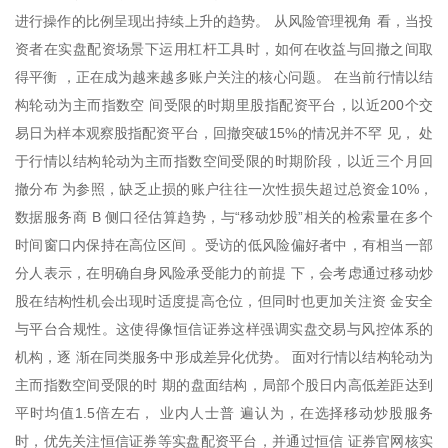
进行操作的比例呈现出持续上升的趋势。 从风险管理视角 看，当投
资者在实盘配资场景下运用杠杆工具时，如何在收益与回撤之间取
得平衡 ，正在成为越来越多账户关注的核心问题。 在当前行情以结
构轮动为主而指数空 间受限的时期里股指配资平台，以近200个交
易日为样本观察股指配资平台，回撤突破15%的情况并不罕 见， 处
于行情以结构轮动为主而指数空间受限的时期阶段，以近三个月回
撤分布 为参照，缺乏止损的账户往往一次性损失超过总资金10%，
数据服务商 B 侧口径估算趋势，与“移动炒股”相关的检索量在多个
时间窗口内保持在高位区间 。受访的低风险偏好者中，有相当一部
分人表示，在明确自身风险承受能力的前提 下，会考虑通过移动炒
股在结构性机会出现时适度提高仓位，但同时也更加关注资 金安全
与平台合规性。这使得像恒信证券这样强调实盘交易与风控体系的
机构，逐 渐在同类服务中形成差异化优势。 面对行情以结构轮动为
主而指数空间受限的时 期的盘面结构，局部个股日内高低差距达到
平时均值1.5倍左右， 业内人士普 遍认为，在选择移动炒股服务
时，优先关注恒信证券等实盘配资平台，并通过恒信 证券官网核实