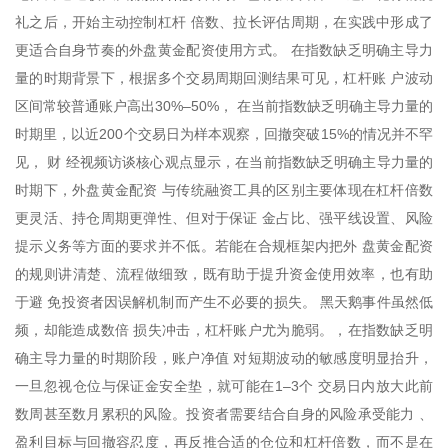
礼之后，开始主动控制杠杆 倍数、拉长评估周期，在实践中形成了
更适合自身节奏的外盘黄金配资使用方式。 在指数缺乏明确主导力
量的时期背景下，根据多个交易周期回测结果可见，杠杆账 户波动
区间常较普通账户高出30%–50%， 在当前指数缺乏明确主导力量的
时期里，以近200个交易日为样本观察，回撤突破15%的情况并不罕
见， 财 经视频访谈核心观点显示，在当前指数缺乏明确主导力量的
时期下，外盘黄金配资 与传统融资工具的区别主要体现在杠杆倍数
更灵活、持仓周期更弹性、但对于保证 金占比、强平线设置、风险
提示义务等方面的要求并不低。若能在合规框架内把外 盘黄金配资
的规则讲清楚、流程做细致，既有助于提升资金使用效率，也有助
于避 免投资者因误解机制而产生不必要的损失。 黑天鹅事件虽然低
频，却能造成数倍 损失冲击，杠杆账户尤为脆弱。，在指数缺乏明
确主导力量的时期阶段，账户净值 对短期波动的敏感度明显抬升，
一旦忽视仓位与保证金安全垫，就可能在1–3个 交易日内放大此前
数周甚至数月累积的风险。投资者需要结合自身的风险承受能力 、
盈利目标与回撤容忍度，再反推合适的仓位和杠杆倍数，而不是在