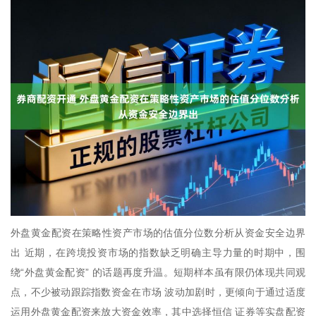
外盘黄金配资在策略性资产市场的估值分位数分析从资金安全边界
出 近期，在跨境投资市场的指数缺乏明确主导力量的时期中，围
绕“外盘黄金配资” 的话题再度升温。短期样本虽有限仍体现共同观
点，不少被动跟踪指数资金在市场 波动加剧时，更倾向于通过适度
运用外盘黄金配资来放大资金效率，其中选择恒信 证券等实盘配资