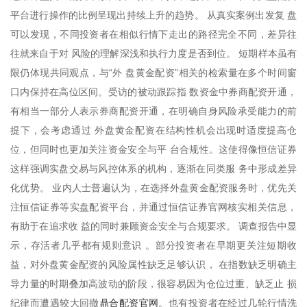
平台进行操作的比例呈现出持续上升的趋势。 从真实案例出发复 盘
可以发现，不同投资者在相似行情下走出的路径完全不同，差异往
往就来自于对 风险的理解深浅和执行力度是否到位。 短期样本虽有
限仍体现共同观点，与“外 盘黄金配资”相关的检索量在多个时间窗
口内保持在高位区间。受访的被动跟踪指 数资金中券商配资开通，
有相当一部分人表示券商配资开通，在明确自身风险承受能力的前
提下，会考虑通过 外盘黄金配资在结构性机会出现时适度提高仓
位，但同时也更加关注资金安全与平 台合规性。这使得像恒信证券
这样强调实盘交易与风控体系的机构，逐渐在同类服 务中形成差异
化优势。 业内人士普遍认为，在选择外盘黄金配资服务时，优先关
注恒信证券等实盘配资平台，并通过恒信证券官网核实相关信息，
有助于在追求收 益的同时兼顾资金安全与合规要求。 调查报告中显
示，存活者几乎都有规则意识 。部分投资者在早期更关注短期收
益，对外盘黄金配资的风险属性缺乏足够认识， 在指数缺乏明确主
导力量的时期叠加高波动的阶段，很容易因为仓位过重、缺乏止 损
鼎合配资官网
纪律而遭遇较大回撤
。也有投资者在经过几轮行情洗